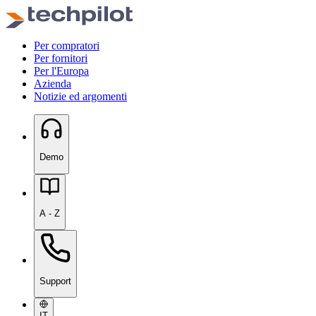
Per compratori
Per fornitori
Per l'Europa
Azienda
Notizie ed argomenti
Demo
A - Z
Support
IT