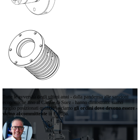
“
Tutte le avversità degli ultimi anni - dalla pandemia alle sanzioni
economiche fino al Canale di Suez - hanno dimostrato: siamo
meglio posizionati quando lasciamo
gli ordini dove devono essere -
vicino al committente
in Europa.