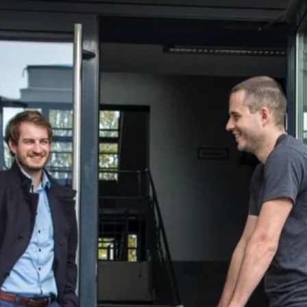
n Deine vertraglich vereinbarte Arbeitszeit. Falls es bei einem brennen
 moderne, technische Ausstattung gehören bei uns zum Standard.
egelung und damit die Beste in ganz Deutschland, Sonderurlaubstage g
elsweise auf die Wiesn. Und am liebsten einfach so aus Spaß, was es a
, wenn man sich kurz auspowern kann. Einem Tischtennis- oder Dart
r und frisches Obst sind in unserer voll ausgestatteten Lounge-Küche 