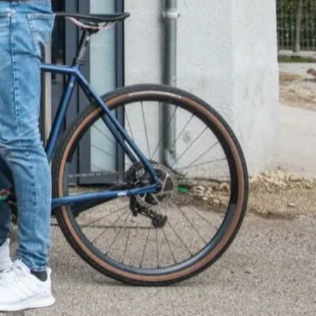
erheit geben konnte.
“