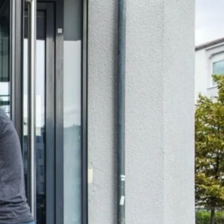
den Projekt doch mal länger wird, finden wir einen Ausgleich.
emäß Gesetz sowieso.
uch immer zu feiern gibt.
-Match steht nichts im Wege.
immer für Dich da.