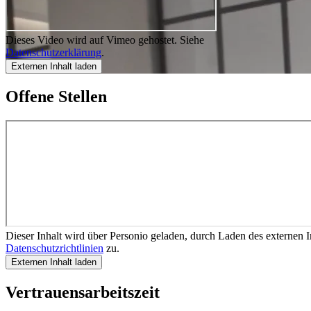
Dieses Video wird auf Vimeo gehostet. Siehe
Datenschutzerklärung
.
Externen Inhalt laden
Offene Stellen
Dieser Inhalt wird über Personio geladen, durch Laden des externen 
Datenschutzrichtlinien
zu.
Externen Inhalt laden
Vertrauens­arbeitszeit