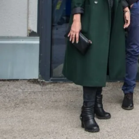
”
„Während meiner 15 Jahre bei Techpilot ging die Wirtschaft auf und 
-
Christian
,
Teamlead Sourcing