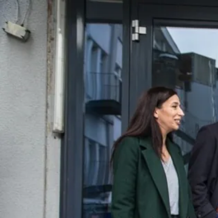
Du kannst Dir Deine Arbeitszeit frei einteilen, dabei halten wir uns a
Ausstattung
Höhenverstellbare Schreibtische mit ergonomischen Stühlen und eine
Urlaub
Wir haben 30 Tage Urlaub im Vertrag plus die bayerische Feiertagsr
Team­events
In regelmäßigen Abständen feiern wir anlassbezogen und gehen beispi
Freier Kopf
Manchmal muss man den Kopf frei bekommen. Und das geht am Besten
Snacks & Coffee
Kaffee, Britta Wasserspender mit natürlichem oder sprudelndem Wasse