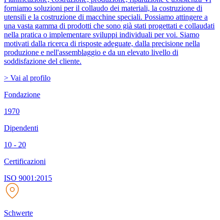
forniamo soluzioni per il collaudo dei materiali, la costruzione di
utensili e la costruzione di macchine speciali. Possiamo attingere a
una vasta gamma di prodotti che sono già stati progettati e collaudati
nella pratica o implementare sviluppi individuali per voi. Siamo
motivati dalla ricerca di risposte adeguate, dalla precisione nella
produzione e nell'assemblaggio e da un elevato livello di
soddisfazione del cliente.
> Vai al profilo
Fondazione
1970
Dipendenti
10 - 20
Certificazioni
ISO 9001:2015
Schwerte