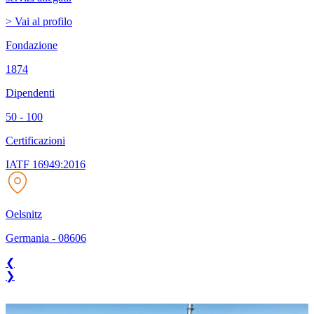
> Vai al profilo
Fondazione
1874
Dipendenti
50 - 100
Certificazioni
IATF 16949:2016
Oelsnitz
Germania
-
08606
❮
❯