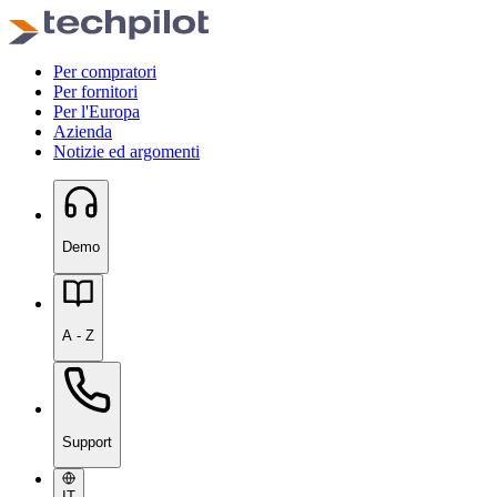
Per compratori
Per fornitori
Per l'Europa
Azienda
Notizie ed argomenti
Demo
A - Z
Support
IT