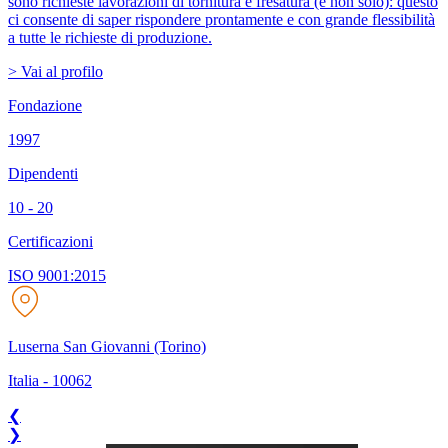
sono richieste lavorazioni di tornitura e fresatura (e non solo): questo
ci consente di saper rispondere prontamente e con grande flessibilità
a tutte le richieste di produzione.
> Vai al profilo
Fondazione
1997
Dipendenti
10 - 20
Certificazioni
ISO 9001:2015
Luserna San Giovanni (Torino)
Italia
-
10062
❮
❯