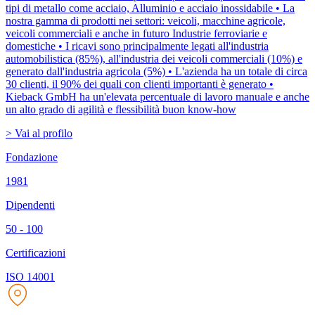
tipi di metallo come acciaio, Alluminio e acciaio inossidabile • La
nostra gamma di prodotti nei settori: veicoli, macchine agricole,
veicoli commerciali e anche in futuro Industrie ferroviarie e
domestiche • I ricavi sono principalmente legati all'industria
automobilistica (85%), all'industria dei veicoli commerciali (10%) e
generato dall'industria agricola (5%) • L'azienda ha un totale di circa
30 clienti, il 90% dei quali con clienti importanti è generato •
Kieback GmbH ha un'elevata percentuale di lavoro manuale e anche
un alto grado di agilità e flessibilità buon know-how
> Vai al profilo
Fondazione
1981
Dipendenti
50 - 100
Certificazioni
ISO 14001