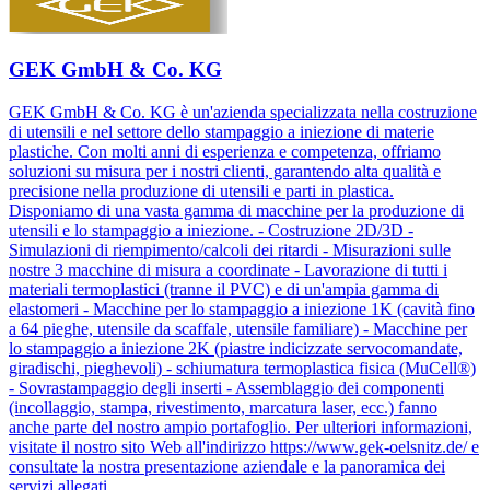
GEK GmbH & Co. KG
GEK GmbH & Co. KG è un'azienda specializzata nella costruzione
di utensili e nel settore dello stampaggio a iniezione di materie
plastiche. Con molti anni di esperienza e competenza, offriamo
soluzioni su misura per i nostri clienti, garantendo alta qualità e
precisione nella produzione di utensili e parti in plastica.
Disponiamo di una vasta gamma di macchine per la produzione di
utensili e lo stampaggio a iniezione. - Costruzione 2D/3D -
Simulazioni di riempimento/calcoli dei ritardi - Misurazioni sulle
nostre 3 macchine di misura a coordinate - Lavorazione di tutti i
materiali termoplastici (tranne il PVC) e di un'ampia gamma di
elastomeri - Macchine per lo stampaggio a iniezione 1K (cavità fino
a 64 pieghe, utensile da scaffale, utensile familiare) - Macchine per
lo stampaggio a iniezione 2K (piastre indicizzate servocomandate,
giradischi, pieghevoli) - schiumatura termoplastica fisica (MuCell®)
- Sovrastampaggio degli inserti - Assemblaggio dei componenti
(incollaggio, stampa, rivestimento, marcatura laser, ecc.) fanno
anche parte del nostro ampio portafoglio. Per ulteriori informazioni,
visitate il nostro sito Web all'indirizzo https://www.gek-oelsnitz.de/ e
consultate la nostra presentazione aziendale e la panoramica dei
servizi allegati.