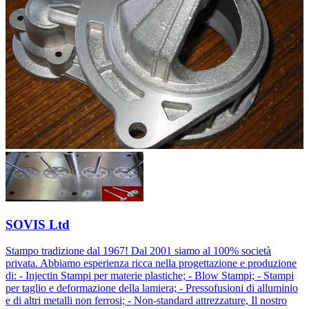
SOVIS Ltd
Stampo tradizione dal 1967! Dal 2001 siamo al 100% società
privata. Abbiamo esperienza ricca nella progettazione e produzione
di: - Injectin Stampi per materie plastiche; - Blow Stampi; - Stampi
per taglio e deformazione della lamiera; - Pressofusioni di alluminio
e di altri metalli non ferrosi; - Non-standard attrezzature, Il nostro