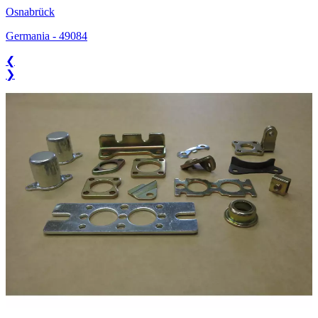
Osnabrück
Germania
-
49084
❮
❯