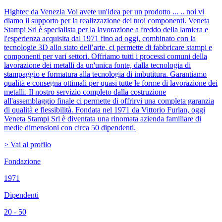
Hightec da Venezia Voi avete un'idea per un prodotto ... .. noi vi
diamo il supporto per la realizzazione dei tuoi componenti. Veneta
Stampi Srl è specialista per la lavorazione a freddo della lamiera e
l'esperienza acquisita dal 1971 fino ad oggi, combinato con la
tecnologie 3D allo stato dell’arte, ci permette di fabbricare stampi e
componenti per vari settori. Offriamo tutti i processi comuni della
lavorazione dei metalli da un'unica fonte, dalla tecnologia di
stampaggio e formatura alla tecnologia di imbutitura. Garantiamo
qualità e consegna ottimali per quasi tutte le forme di lavorazione dei
metalli. Il nostro servizio completo dalla costruzione
all'assemblaggio finale ci permette di offrirvi una completa garanzia
di qualità e flessibilità. Fondata nel 1971 da Vittorio Furlan, oggi
Veneta Stampi Srl è diventata una rinomata azienda familiare di
medie dimensioni con circa 50 dipendenti.
> Vai al profilo
Fondazione
1971
Dipendenti
20 - 50