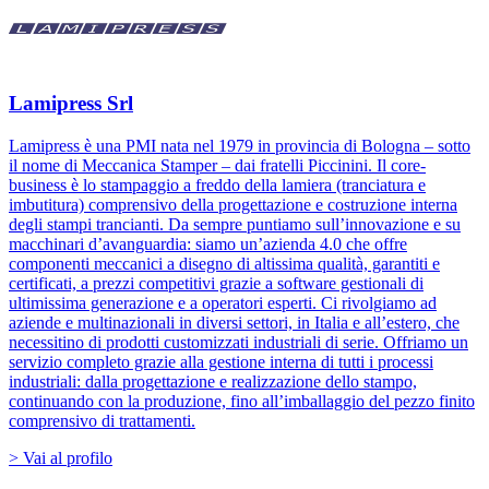
Lamipress Srl
Lamipress è una PMI nata nel 1979 in provincia di Bologna – sotto
il nome di Meccanica Stamper – dai fratelli Piccinini. Il core-
business è lo stampaggio a freddo della lamiera (tranciatura e
imbutitura) comprensivo della progettazione e costruzione interna
degli stampi trancianti. Da sempre puntiamo sull’innovazione e su
macchinari d’avanguardia: siamo un’azienda 4.0 che offre
componenti meccanici a disegno di altissima qualità, garantiti e
certificati, a prezzi competitivi grazie a software gestionali di
ultimissima generazione e a operatori esperti. Ci rivolgiamo ad
aziende e multinazionali in diversi settori, in Italia e all’estero, che
necessitino di prodotti customizzati industriali di serie. Offriamo un
servizio completo grazie alla gestione interna di tutti i processi
industriali: dalla progettazione e realizzazione dello stampo,
continuando con la produzione, fino all’imballaggio del pezzo finito
comprensivo di trattamenti.
> Vai al profilo