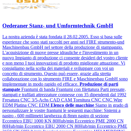
Oederaner Stanz- und Umformtechnik GmbH
La nostra azienda è stata fondata il 28.02.2005. Esso si basa sulle
esperienze che sono stati raccolti per anni nel FIRE strumento-und
Maschinenbau GmbH nel settore della produzione di stampaggio.
L'acquisizione di nuove presse idrauliche e l'investimento in un
nuovo Impianto di produzione ci consente desideri del vostro cliente
e non meno I tuoi innovazioni di prodotto migliorate attuazione. Vi
consigliamo nella scelta dei materiali e sviluppare con voi un
concetto di strumento. Questo può essere, grazie alla stretta
collaborazione con lo strumento FIRE e Maschinenbau GmbH sono
implementate in modo rapido ed efficace.
Produzione di parti
stampate
Frantumi di banda
Frantumi con filettatura
Parti pressate,
stampati e trafilati
attrezzature connesse con 35 dipendenti dal 1992
Fresatura CNC 3/5-Achs CAD CAM
Tornitura CNC
CNC Wire
EDM
Platina CNC EDM
Elenco delle macchine
Siamo in grado di
personalizzare le vostre frantumi le seguenti macchine:
Sistemi a
nastro - 600 millimetri larghezza di 8mm nastro di sezione
Eccentrico EBU 1000 KN 80Hub/min
Eccentrico PME 2000 CN
80Hub/min
Eccentrico EBU 2000 CN 80Hub/min
Eccentrico PME