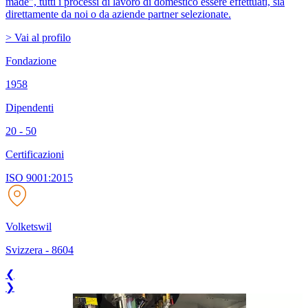
made", tutti i processi di lavoro di domestico essere effettuati, sia
direttamente da noi o da aziende partner selezionate.
> Vai al profilo
Fondazione
1958
Dipendenti
20 - 50
Certificazioni
ISO 9001:2015
Volketswil
Svizzera
-
8604
❮
❯