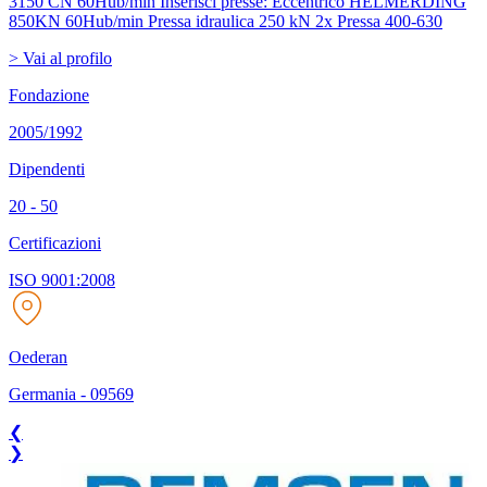
3150 CN 60Hub/min
Inserisci presse:
Eccentrico HELMERDING
850KN 60Hub/min
Pressa idraulica 250 kN
2x Pressa 400-630
> Vai al profilo
Fondazione
2005/1992
Dipendenti
20 - 50
Certificazioni
ISO 9001:2008
Oederan
Germania
-
09569
❮
❯