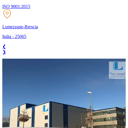
ISO 9001:2015
Lumezzane-Brescia
Italia
-
25065
❮
❯