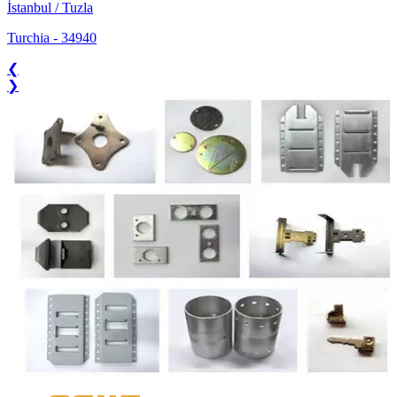
İstanbul / Tuzla
Turchia
-
34940
❮
❯