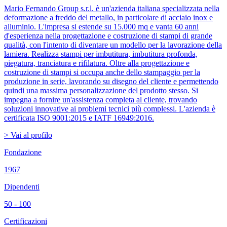
Mario Fernando Group s.r.l. è un'azienda italiana specializzata nella
deformazione a freddo del metallo, in particolare di acciaio inox e
alluminio. L'impresa si estende su 15.000 mq e vanta 60 anni
d'esperienza nella progettazione e costruzione di stampi di grande
qualità, con l'intento di diventare un modello per la lavorazione della
lamiera. Realizza stampi per imbutitura, imbutitura profonda,
piegatura, tranciatura e rifilatura. Oltre alla progettazione e
costruzione di stampi si occupa anche dello stampaggio per la
produzione in serie, lavorando su disegno del cliente e permettendo
quindi una massima personalizzazione del prodotto stesso. Si
impegna a fornire un'assistenza completa al cliente, trovando
soluzioni innovative ai problemi tecnici più complessi. L'azienda è
certificata ISO 9001:2015 e IATF 16949:2016.
> Vai al profilo
Fondazione
1967
Dipendenti
50 - 100
Certificazioni