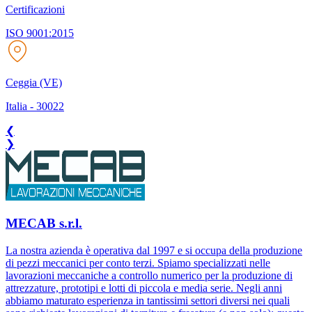
Certificazioni
ISO 9001:2015
Ceggia (VE)
Italia
-
30022
❮
❯
MECAB s.r.l.
La nostra azienda è operativa dal 1997 e si occupa della produzione
di pezzi meccanici per conto terzi. Spiamo specializzati nelle
lavorazioni meccaniche a controllo numerico per la produzione di
attrezzature, prototipi e lotti di piccola e media serie. Negli anni
abbiamo maturato esperienza in tantissimi settori diversi nei quali