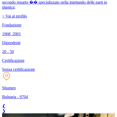
secondo reparto �� specializzato nella iniettando delle parti in
plastica;
> Vai al profilo
Fondazione
1968, 2001
Dipendenti
20 - 50
Certificazioni
Senza certificazione
Shumen
Bulgaria
-
9704
❮
❯