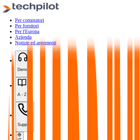
Per compratori
Per fornitori
Per l'Europa
Azienda
Notizie ed argomenti
Demo
A - Z
Support
IT