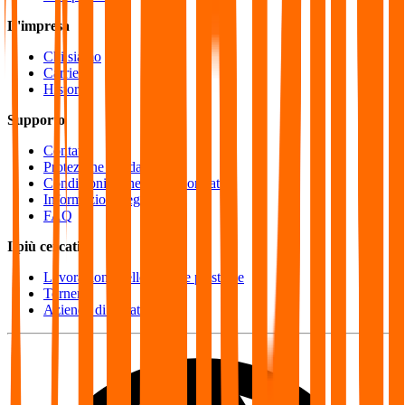
L'impresa
Chi siamo
Carriera
Historia
Supporto
Contatto
Protezione dei dati
Condizioni Generali di Contratto
Informazione legale
FAQ
I più cercati
Lavorazione delle materie plastiche
Tornerie
Aziende di fresatura