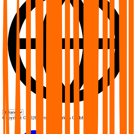
Copyright ©
2026
DynamicMarkets GmbH