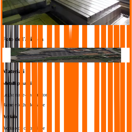
Tecnologie
:
Fresatura, Alesatura / Lavorazione di filettature, Lavorazione
completa fresatura (con tornitura)
Foto dell'azienda
cattura1.png
Materiali
Metalli pesanti
Leghe rame-zinco (ottone)
Rame e leghe del rame
Acciaio
Acciaio da costruzione