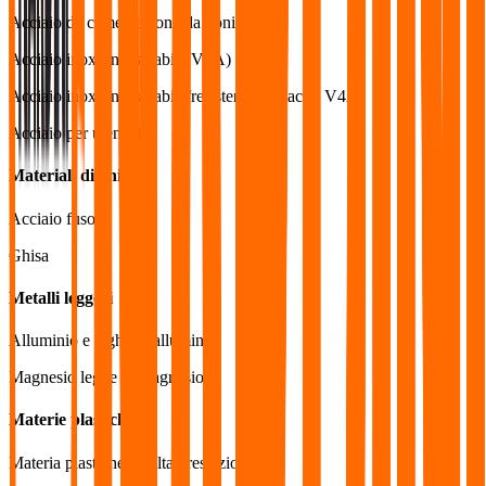
Acciaio da cementazione/da bonifica
Acciaio inox (inossidabile V2A)
Acciaio inox (inossidabile/resistente agli acidi V4A)
Acciaio per utensili
Materiali di ghisa
Acciaio fuso
Ghisa
Metalli leggeri
Alluminio e leghe di alluminio
Magnesio leghe di magnesio
Materie plastiche
Materia plastiche ad alta prestazione