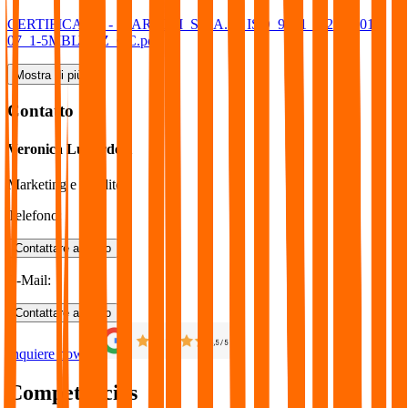
CERTIFICATO_-_NARDINI_S.p.A._-_ISO_9001_-_2019-01-
07_1-5MBLYDZ_CC.pdf
Mostra di più
Contatto
Veronica Lunardelli
Marketing e vendite
Telefono
:
Contattare adesso
E-Mail
:
Contattare adesso
Inquiere now
Competencies