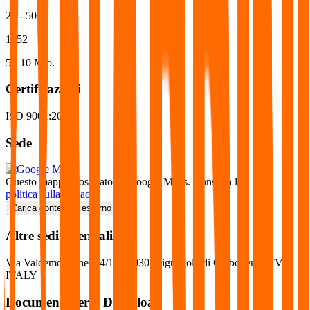
20 - 50
1952
5 - 10 Mio.
Certificazioni
ISO 9001:2015
Sede
Questo mappa è ospitato su Google Maps. Consulta la
politica sulla privacy
.
Carica contenuto esterno
Altre sedi aziendali
Via Valdemoneghe, 14/16 31030 Mignagola di Carbonera - TV -
ITALY
Documenti per il Download