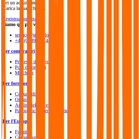
Sei un acquirente?
Carica la tua richiesta.
Registrazione gratuita
Siamo qui per voi
service@techpilot.com
+49 (0) 89 599 444 400
Per compratori
Processo di sourcing
Pool di fornitori
Matching
Per fornitori
Contatti diretti
Ordini
Analisi del successo
Panoramica aziende iscritte
Per l'Europa
Fornitori
Compratori