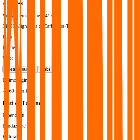
Address
Via Valdemoneghe, 14/16
31030
Mignagola di Carbonera-TV
Italia
Phone
:
Web
:
Mostra il numero
Website
Ultimo login
> 360 giorni
Dati dell'azienda
Dipendenti
Fondazione
Fatturato