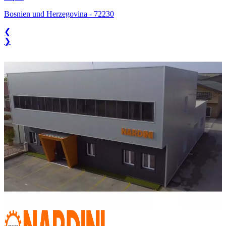
Bosnien und Herzegovina
-
72230
❮
❯