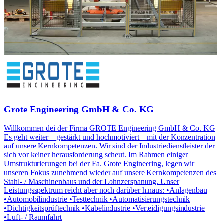
Grote Engineering GmbH & Co. KG
Willkommen dei der Firma GROTE Engineering GmbH & Co. KG
Es geht weiter – gestärkt und hochmotiviert – mit der Konzentration
auf unsere Kernkompetenzen. Wir sind der Industriedienstleister der
sich vor keiner herausforderung scheut. Im Rahmen einiger
Umstrukturierungen bei der Fa. Grote Engineering, legen wir
unseren Fokus zunehmend wieder auf unsere Kernkompetenzen des
Stahl- / Maschinenbaus und der Lohnzerspanung. Unser
Leistungsspektrum reicht aber noch darüber hinaus: •Anlagenbau
•Automobilindustrie •Testtechnik •Automatisierungstechnik
•Dichtigkeitsprüftechnik •Kabelindustrie •Verteidigungsindustrie
•Luft- / Raumfahrt