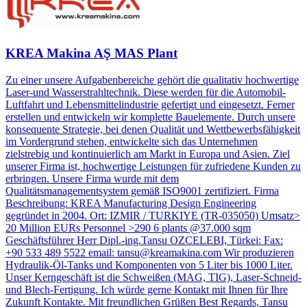
KREA Makina AŞ MAS Plant
Zu einer unsere Aufgabenbereiche gehört die qualitativ hochwertige
Laser-und Wasserstrahltechnik. Diese werden für die Automobil-
Luftfahrt und Lebensmittelindustrie gefertigt und eingesetzt. Ferner
erstellen und entwickeln wir komplette Bauelemente. Durch unsere
konsequente Strategie, bei denen Qualität und Wettbewerbsfähigkeit
im Vordergrund stehen, entwickelte sich das Unternehmen
zielstrebig und kontinuierlich am Markt in Europa und Asien. Ziel
unserer Firma ist, hochwertige Leistungen für zufriedene Kunden zu
erbringen. Unsere Firma wurde mit dem
Qualitätsmanagementsystem gemäß ISO9001 zertifiziert. Firma
Beschreibung: KREA Manufacturing Design Engineering
gegründet in 2004. Ort: IZMIR / TURKIYE (TR-035050) Umsatz>
20 Million EURs Personnel >290 6 plants @37.000 sqm
Geschäftsführer Herr Dipl.-ing.Tansu OZCELEBI, Türkei: Fax:
+90 533 489 5522 email: tansu@kreamakina.com Wir produzieren
Hydraulik-Öl-Tanks und Komponenten von 5 Liter bis 1000 Liter.
Unser Kerngeschäft ist die Schweißen (MAG, TIG), Laser-Schneid-
und Blech-Fertigung. Ich würde gerne Kontakt mit Ihnen für Ihre
Zukunft Kontakte. Mit freundlichen Grüßen Best Regards, Tansu