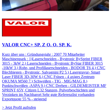
VALOR CNC+ SP. Z O. O. SP. K.
Kurz über uns : Gründungsjahr : 2007 70 Mitarbeiter
Maschinenpark : 1)Laserschneiden - Bystronic BySprint FIBER
3015 - 3kW 2.) Laserschneiden - Bystronic ByStar FIBER 3015
-10kW 3.) Rohr- und Profillaserschneiden - BODOR T6 4.) CNC
Blechbiegen - Bystronic, Salvagnini P2 5.) Lasergravur- Smart
Laser FIBER 3D-30W 6.) CNC Fräsen - 4 axiges Zentrum
OKUMA M560 7.) Schweißen - TIG , MIG/MAG 8.)
Punktschweißen -ASPA 9.) CNC Drehen - GILDEMEISTER MF
SPRINT 65Y, Citizen L32 Stanzen, Pulverbeschichten und
Verzinken im Nachbarort Sehr gute Referenzlist vorhanden
Exportquote 55 % - steigend
> Jetzt Profil aufrufen