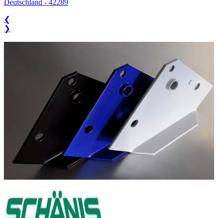
Deutschland
-
42289
❮
❯