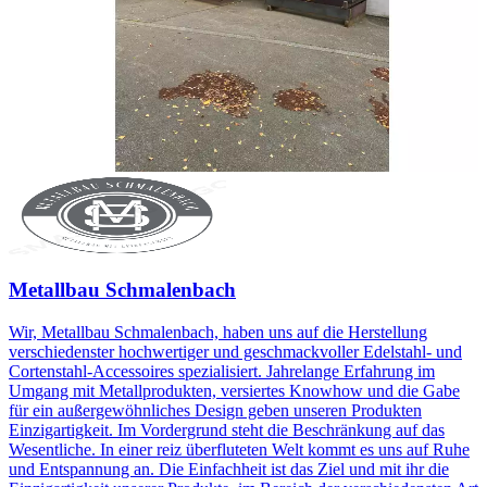
Metallbau Schmalenbach
Wir, Metallbau Schmalenbach, haben uns auf die Herstellung
verschiedenster hochwertiger und geschmackvoller Edelstahl- und
Cortenstahl-Accessoires spezialisiert. Jahrelange Erfahrung im
Umgang mit Metallprodukten, versiertes Knowhow und die Gabe
für ein außergewöhnliches Design geben unseren Produkten
Einzigartigkeit. Im Vordergrund steht die Beschränkung auf das
Wesentliche. In einer reiz überfluteten Welt kommt es uns auf Ruhe
und Entspannung an. Die Einfachheit ist das Ziel und mit ihr die