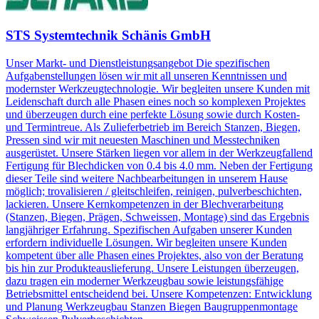
STS Systemtechnik Schänis GmbH
Unser Markt- und Dienstleistungsangebot Die spezifischen
Aufgabenstellungen lösen wir mit all unseren Kenntnissen und
modernster Werkzeugtechnologie. Wir begleiten unsere Kunden mit
Leidenschaft durch alle Phasen eines noch so komplexen Projektes
und überzeugen durch eine perfekte Lösung sowie durch Kosten-
und Termintreue. Als Zulieferbetrieb im Bereich Stanzen, Biegen,
Pressen sind wir mit neuesten Maschinen und Messtechniken
ausgerüstet. Unsere Stärken liegen vor allem in der Werkzeugfallend
Fertigung für Blechdicken von 0.4 bis 4.0 mm. Neben der Fertigung
dieser Teile sind weitere Nachbearbeitungen in unserem Hause
möglich; trovalisieren / gleitschleifen, reinigen, pulverbeschichten,
lackieren. Unsere Kernkompetenzen in der Blechverarbeitung
(Stanzen, Biegen, Prägen, Schweissen, Montage) sind das Ergebnis
langjähriger Erfahrung. Spezifischen Aufgaben unserer Kunden
erfordern individuelle Lösungen. Wir begleiten unsere Kunden
kompetent über alle Phasen eines Projektes, also von der Beratung
bis hin zur Produkteauslieferung. Unsere Leistungen überzeugen,
dazu tragen ein moderner Werkzeugbau sowie leistungsfähige
Betriebsmittel entscheidend bei. Unsere Kompetenzen: Entwicklung
und Planung Werkzeugbau Stanzen Biegen Baugruppenmontage