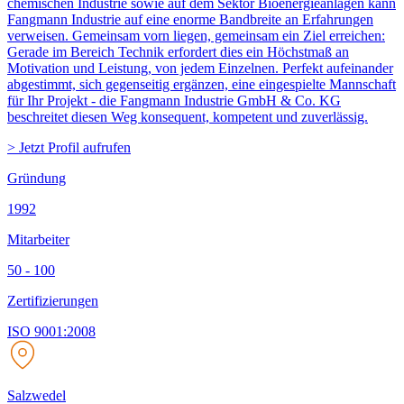
chemischen Industrie sowie auf dem Sektor Bioenergieanlagen kann
Fangmann Industrie auf eine enorme Bandbreite an Erfahrungen
verweisen. Gemeinsam vorn liegen, gemeinsam ein Ziel erreichen:
Gerade im Bereich Technik erfordert dies ein Höchstmaß an
Motivation und Leistung, von jedem Einzelnen. Perfekt aufeinander
abgestimmt, sich gegenseitig ergänzen, eine eingespielte Mannschaft
für Ihr Projekt - die Fangmann Industrie GmbH & Co. KG
beschreitet diesen Weg konsequent, kompetent und zuverlässig.
> Jetzt Profil aufrufen
Gründung
1992
Mitarbeiter
50 - 100
Zertifizierungen
ISO 9001:2008
Salzwedel