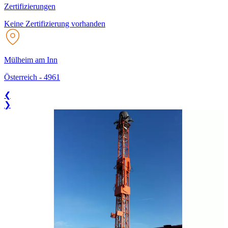
Zertifizierungen
Keine Zertifizierung vorhanden
Mülheim am Inn
Österreich
-
4961
❮
❯