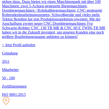
stehen dazu. Dazu bieten wir einen Maschinenpark mit über 100
Maschinen: zwei 5-Achsen-gesteuerte Biegemaschinen,
Dornbiegemaschinen / Rohrkaltbiegemaschinen, CNC-gesteuerte
Rohrendenbearbeitungszentren, Schweißgeräte und vieles mehr.
Tekton Bending hat sein Produktionsspektrum erweitert. Mit der
Anschaffung zweier neuer CNC-Dornbiegemaschinen Typ
Schwarze-Robitec CNC 130 TB MR & CNC 60 E TWIN-TB MR
haben wir in die Zukunft investiert, um unseren Kunden eine noch
größere Bearbeitungsspanne anbieten zu können!
> Jetzt Profil aufrufen
Gründung
2011
Mitarbeiter
50 - 100
Zertifizierungen
ISO 9001:2015