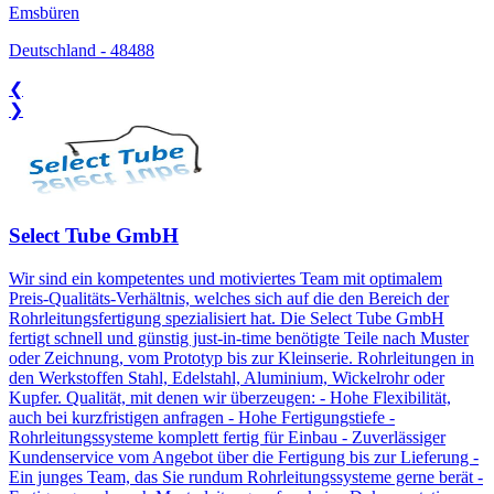
Emsbüren
Deutschland
-
48488
❮
❯
Select Tube GmbH
Wir sind ein kompetentes und motiviertes Team mit optimalem
Preis-Qualitäts-Verhältnis, welches sich auf die den Bereich der
Rohrleitungsfertigung spezialisiert hat. Die Select Tube GmbH
fertigt schnell und günstig just-in-time benötigte Teile nach Muster
oder Zeichnung, vom Prototyp bis zur Kleinserie. Rohrleitungen in
den Werkstoffen Stahl, Edelstahl, Aluminium, Wickelrohr oder
Kupfer. Qualität, mit denen wir überzeugen: - Hohe Flexibilität,
auch bei kurzfristigen anfragen - Hohe Fertigungstiefe -
Rohrleitungssysteme komplett fertig für Einbau - Zuverlässiger
Kundenservice vom Angebot über die Fertigung bis zur Lieferung -
Ein junges Team, das Sie rundum Rohrleitungssysteme gerne berät -