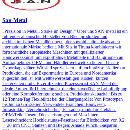
San-Metal
„Präzision in Metall, Stärke im Design.“ Über uns SAN-metal ist ein
führender albanischer Hersteller von Blechprodukten und
architektonischen Metalllösungen, der sowohl nationale als auch
internationale Märkte bedient. Mit Sitz in Tirana kombinieren wir
fortschrittliche europäische Maschinen mit qualifizierter
Handwerkskunst, um exportfähige Metallteile und Baugruppen an
Auftragnehmer, OEMs und Händler weltweit zu liefern. Unsere
Exportkapazitäten Wir sind spezialisiert auf hochpräzise, skalierbare
Produktion, die auf Exportmärkte in Europa und Nordamerika
zugeschnitten ist. Mit wettbewerbsfähigen Kosten, kurzen
Lieferzeiten und CE-zertifizierten Prozessen ist SAN-Metal der
ideale Partner für Unternehmen, die eine zuverlässige Lohnfertigung
oder eine Komplettfertigung suchen. Produktionskapazität: Bis zu
12 Tonnen/Tag Flexibilität bei der Chargengröße: Von Prototypen
bis hin zu Großserien Verwendete Branchen: Bauwesen,
Infrastruktur, Verkehrssicherheit, Fassaden, modulare Gehäuse,
OEM-Teile Unsere Dienstleistungen und Maschinen
Laserschneiden: Hochleistungs-Faserlaser für Blechdicken von 0,2
—20 mm CNC-Stanzen und Biegen: Amada Punch, Gasparini-