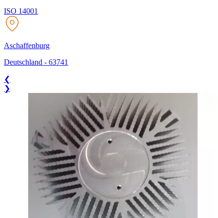
ISO 14001
Aschaffenburg
Deutschland
-
63741
❮
❯