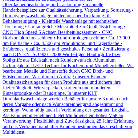
Oberflächenbearbeitung und Lackierung • manuelle
Handarbeitsplätze zur Qualitätssicherung, Verpackung, Sortierung •
Durchgangswaschanlage mit technischer Trocknung für
Behälterreinigung • Kleinteile Waschanlage mit technischer
Trocknung • Umfangreiche Messmittel zur Qualitätssicherung •
CNC High Speed 5 Achsen Bearbeitungszentren • CNC
Horizontaldrehmaschinen • Rundrohrbiegemaschine • Ca. 13.000
qm Freifläche • Ca. 4.500 qm Produktions- und Lagerfläche •
Erfahrenes, qualifiziertes und geschultes Personal • Zertifizierung
nach DIN EN ISO 9001:2008 Wir fertigen Hautürgriffe bzw
Stoßgriffe aus Edelstahl nach Kundenwunsch, Aluminium
Lichtregale mit LED Technik für Küchen- und Möbelhersteller. Wir
bearbeiten Metalle und Kunstoffe durch CNC Dreh- und
Frästechniken. Wir führen in Auftrag unserer Kunden
Qualitätssicherungen für deren Produkte aus und sichern ihre
Lieferfähigkeit. Wir verpacken, sortieren und montieren
Einzelprodukte oder Baugruppe. In unserer KLT
Durchlaufwaschanlage werden Behälter für unsere Kunden nach
deren Vorgabe oder nach Wunschreinheitgrad abgestimmt und
gereinigt. Wenn nötig auch in Verbindung der gesamten Logistik.
Als Familienunternehmen bietet Multidienst ein hohes Maß an
Verantwortung, Flexibilität und Zuverlässigkeit. 25 Jahre Erfahrung
und das Vertrauen namhafter Kunden bestimmen das Geschäft von
Multidienst.