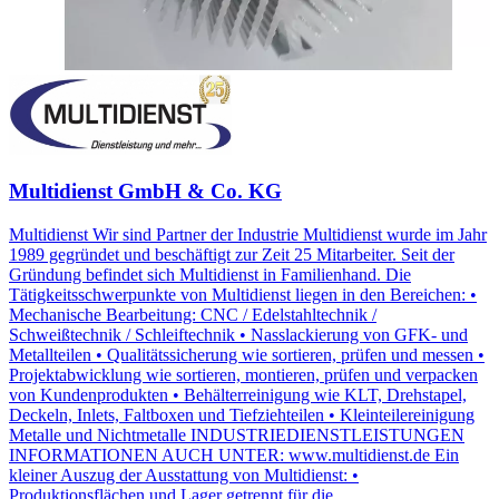
Multidienst GmbH & Co. KG
Multidienst Wir sind Partner der Industrie Multidienst wurde im Jahr
1989 gegründet und beschäftigt zur Zeit 25 Mitarbeiter. Seit der
Gründung befindet sich Multidienst in Familienhand. Die
Tätigkeitsschwerpunkte von Multidienst liegen in den Bereichen: •
Mechanische Bearbeitung: CNC / Edelstahltechnik /
Schweißtechnik / Schleiftechnik • Nasslackierung von GFK- und
Metallteilen • Qualitätssicherung wie sortieren, prüfen und messen •
Projektabwicklung wie sortieren, montieren, prüfen und verpacken
von Kundenprodukten • Behälterreinigung wie KLT, Drehstapel,
Deckeln, Inlets, Faltboxen und Tiefziehteilen • Kleinteilereinigung
Metalle und Nichtmetalle INDUSTRIEDIENSTLEISTUNGEN
INFORMATIONEN AUCH UNTER: www.multidienst.de Ein
kleiner Auszug der Ausstattung von Multidienst: •
Produktionsflächen und Lager getrennt für die