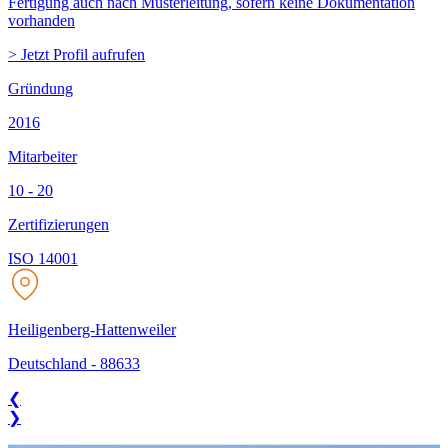
Fertigung auch nach Musterleitung, sofern keine Dokumentation
vorhanden
> Jetzt Profil aufrufen
Gründung
2016
Mitarbeiter
10 - 20
Zertifizierungen
ISO 14001
Heiligenberg-Hattenweiler
Deutschland
-
88633
❮
❯