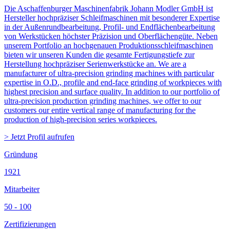
Die Aschaffenburger Maschinenfabrik Johann Modler GmbH ist
Hersteller hochpräziser Schleifmaschinen mit besonderer Expertise
in der Außenrundbearbeitung, Profil- und Endflächenbearbeitung
von Werkstücken höchster Präzision und Oberflächengüte. Neben
unserem Portfolio an hochgenauen Produktionsschleifmaschinen
bieten wir unseren Kunden die gesamte Fertigungstiefe zur
Herstellung hochpräziser Serienwerkstücke an. We are a
manufacturer of ultra-precision grinding machines with particular
expertise in O.D., profile and end-face grinding of workpieces with
highest precision and surface quality. In addition to our portfolio of
ultra-precision production grinding machines, we offer to our
customers our entire vertical range of manufacturing for the
production of high-precision series workpieces.
> Jetzt Profil aufrufen
Gründung
1921
Mitarbeiter
50 - 100
Zertifizierungen