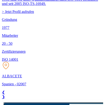
und seit 2005 ISO-TS-16949.
> Jetzt Profil aufrufen
Gründung
1977
Mitarbeiter
20 - 50
Zertifizierungen
ISO 14001
ALBACETE
Spanien
-
02007
❮
❯