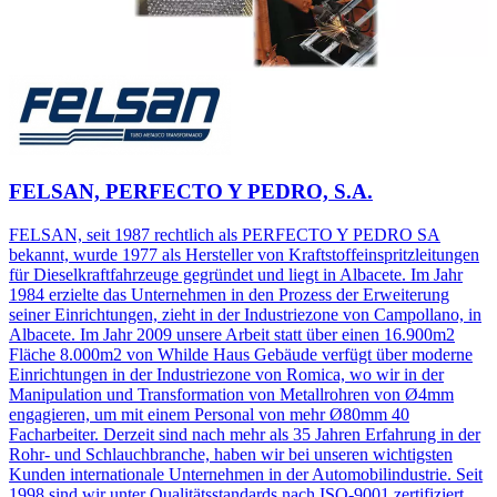
FELSAN, PERFECTO Y PEDRO, S.A.
FELSAN, seit 1987 rechtlich als PERFECTO Y PEDRO SA
bekannt, wurde 1977 als Hersteller von Kraftstoffeinspritzleitungen
für Dieselkraftfahrzeuge gegründet und liegt in Albacete. Im Jahr
1984 erzielte das Unternehmen in den Prozess der Erweiterung
seiner Einrichtungen, zieht in der Industriezone von Campollano, in
Albacete. Im Jahr 2009 unsere Arbeit statt über einen 16.900m2
Fläche 8.000m2 von Whilde Haus Gebäude verfügt über moderne
Einrichtungen in der Industriezone von Romica, wo wir in der
Manipulation und Transformation von Metallrohren von Ø4mm
engagieren, um mit einem Personal von mehr Ø80mm 40
Facharbeiter. Derzeit sind nach mehr als 35 Jahren Erfahrung in der
Rohr- und Schlauchbranche, haben wir bei unseren wichtigsten
Kunden internationale Unternehmen in der Automobilindustrie. Seit
1998 sind wir unter Qualitätsstandards nach ISO-9001 zertifiziert