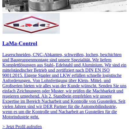
LaMa-Control
Laserschneiden, CNC-Abkanten, schweißen, lochen, beschichten
und Baugruppenmontage sind unsere Spezialität. Wir liefern
Komplettlösungen aus Stahl- Edelstahl und Aluminium. Wir sind ein
mittelständischer Betrieb und zertifiziert nach DIN EN ISO
9001:2015. Eigene Stapler und LKW erfüllen schnelle logistische
Anforderungen. Von Lohnfertigung über Klein- Mittel- und
Großserien bieten wir alles was der Kunde wünscht. Senden Sie uns
einfach Zeichnungen oder Muster, wir prüfen die Machbarkeit und
reagieren umgehend. Als 2. Standbein empfehlen wir unsere
Expertise im Bereich Nacharbeit und Kontrolle von Gussteilen. Seit
vielen Jahren sind wir DER Partner für die Automobilindustrie,
wenn es um die Kontrolle und Nacharbeit an Gussteilen für die
Motorindustrie geht.
> Jetzt Profil aufrufen