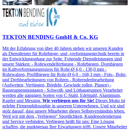
TEKTON BENDING GmbH & Co. KG
Mit der Erfahrung von über 40 Jahren stehen wir unseren Kunden
als Dienstleister für Rohrbiege- und -verformungstechnik bereits in
der Entwicklungsphase zur Seite. Folgende Dienstleistungen sind
unsere Stärken: - Rohrwendelfertigung - Rohrbiegen, Dornbiegen
im Kaltverformungsprozess für Rohr-Ø 6,0 - 130,0 mm -
Rohrwalzen, Profilbiegen für Rohr-Ø 6,0 - 168,3 mm - Fräs-, Bohr-
und Drehbearbeitungen von Rohren - Rohrendenbearbeitung
(Aufweiten, Verjüngen, Bördeln, Gewinde rollen, Planen) -
Baugruppenmontagen - Schweiß- und Lötbaugruppen Verarbeitet
werden alle gängigen Sorten von C-Stahl, Edelstahl, Aluminium,
Kupfer und Messing.
Wir verbiegen uns für Sie!
Dieses Motto ist
gelebte Firmenphilosophie in unserem Unternehmen. Und wir sind
stolz darauf, dass unsere Mitarbeiter dieses Selbstverständnis leben.
Weil wir mit dem „Verbiegen“ Sportlichkeit, Kundenorientierung
und Service verbinden. Verbiegen heißt für uns: Eine Lösung
schaffen, die punktgenau Ihre Erwartungen trifft. Unsere Mitarbeiter