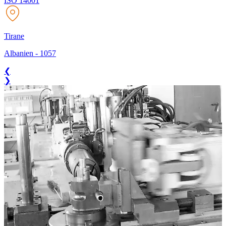
ISO 14001
Tirane
Albanien
-
1057
❮
❯