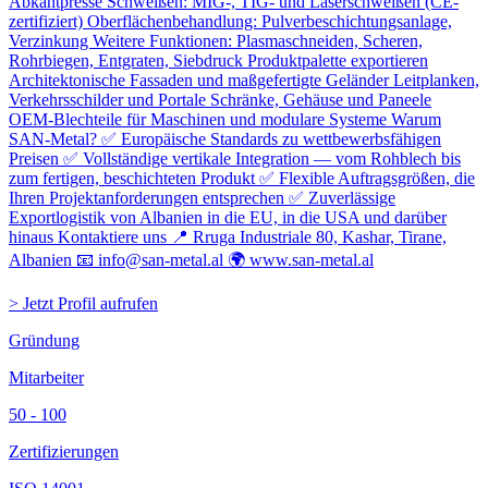
Abkantpresse Schweißen: MIG-, TIG- und Laserschweißen (CE-
zertifiziert) Oberflächenbehandlung: Pulverbeschichtungsanlage,
Verzinkung Weitere Funktionen: Plasmaschneiden, Scheren,
Rohrbiegen, Entgraten, Siebdruck Produktpalette exportieren
Architektonische Fassaden und maßgefertigte Geländer Leitplanken,
Verkehrsschilder und Portale Schränke, Gehäuse und Paneele
OEM-Blechteile für Maschinen und modulare Systeme Warum
SAN-Metal? ✅ Europäische Standards zu wettbewerbsfähigen
Preisen ✅ Vollständige vertikale Integration — vom Rohblech bis
zum fertigen, beschichteten Produkt ✅ Flexible Auftragsgrößen, die
Ihren Projektanforderungen entsprechen ✅ Zuverlässige
Exportlogistik von Albanien in die EU, in die USA und darüber
hinaus Kontaktiere uns 📍 Rruga Industriale 80, Kashar, Tirane,
Albanien 📧 info@san-metal.al 🌍 www.san-metal.al
> Jetzt Profil aufrufen
Gründung
Mitarbeiter
50 - 100
Zertifizierungen