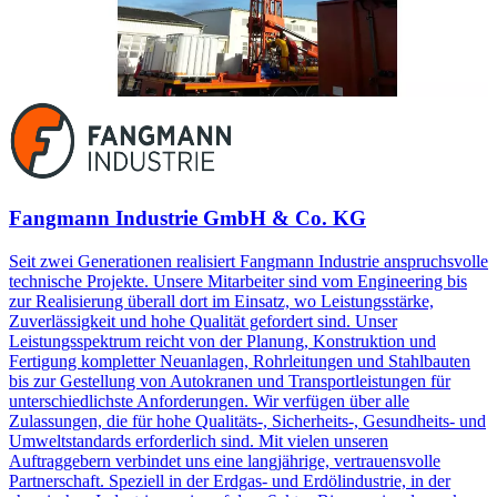
Fangmann Industrie GmbH & Co. KG
Seit zwei Generationen realisiert Fangmann Industrie anspruchsvolle
technische Projekte. Unsere Mitarbeiter sind vom Engineering bis
zur Realisierung überall dort im Einsatz, wo Leistungsstärke,
Zuverlässigkeit und hohe Qualität gefordert sind. Unser
Leistungsspektrum reicht von der Planung, Konstruktion und
Fertigung kompletter Neuanlagen, Rohrleitungen und Stahlbauten
bis zur Gestellung von Autokranen und Transportleistungen für
unterschiedlichste Anforderungen. Wir verfügen über alle
Zulassungen, die für hohe Qualitäts-, Sicherheits-, Gesundheits- und
Umweltstandards erforderlich sind. Mit vielen unseren
Auftraggebern verbindet uns eine langjährige, vertrauensvolle
Partnerschaft. Speziell in der Erdgas- und Erdölindustrie, in der