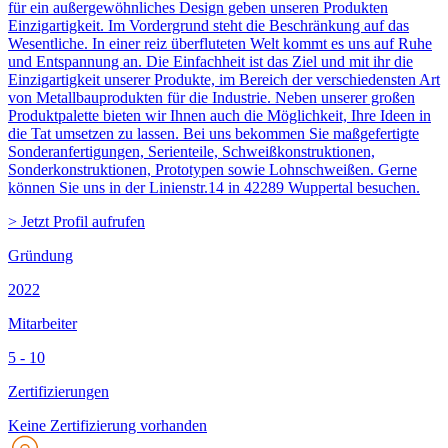
für ein außergewöhnliches Design geben unseren Produkten
Einzigartigkeit. Im Vordergrund steht die Beschränkung auf das
Wesentliche. In einer reiz überfluteten Welt kommt es uns auf Ruhe
und Entspannung an. Die Einfachheit ist das Ziel und mit ihr die
Einzigartigkeit unserer Produkte, im Bereich der verschiedensten Art
von Metallbauprodukten für die Industrie. Neben unserer großen
Produktpalette bieten wir Ihnen auch die Möglichkeit, Ihre Ideen in
die Tat umsetzen zu lassen. Bei uns bekommen Sie maßgefertigte
Sonderanfertigungen, Serienteile, Schweißkonstruktionen,
Sonderkonstruktionen, Prototypen sowie Lohnschweißen. Gerne
können Sie uns in der Linienstr.14 in 42289 Wuppertal besuchen.
> Jetzt Profil aufrufen
Gründung
2022
Mitarbeiter
5 - 10
Zertifizierungen
Keine Zertifizierung vorhanden