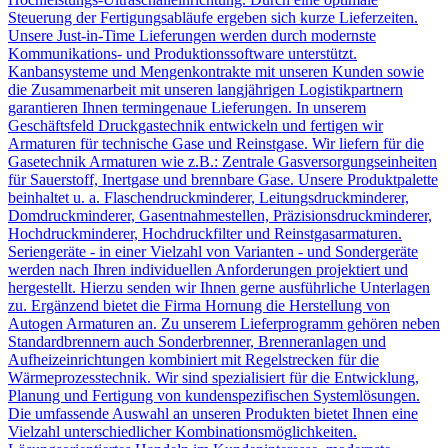
Steuerung der Fertigungsabläufe ergeben sich kurze Lieferzeiten.
Unsere Just-in-Time Lieferungen werden durch modernste
Kommunikations- und Produktionssoftware unterstützt.
Kanbansysteme und Mengenkontrakte mit unseren Kunden sowie
die Zusammenarbeit mit unseren langjährigen Logistikpartnern
garantieren Ihnen termingenaue Lieferungen. In unserem
Geschäftsfeld Druckgastechnik entwickeln und fertigen wir
Armaturen für technische Gase und Reinstgase. Wir liefern für die
Gasetechnik Armaturen wie z.B.: Zentrale Gasversorgungseinheiten
für Sauerstoff, Inertgase und brennbare Gase. Unsere Produktpalette
beinhaltet u. a. Flaschendruckminderer, Leitungsdruckminderer,
Domdruckminderer, Gasentnahmestellen, Präzisionsdruckminderer,
Hochdruckminderer, Hochdruckfilter und Reinstgasarmaturen.
Seriengeräte - in einer Vielzahl von Varianten - und Sondergeräte
werden nach Ihren individuellen Anforderungen projektiert und
hergestellt. Hierzu senden wir Ihnen gerne ausführliche Unterlagen
zu. Ergänzend bietet die Firma Hornung die Herstellung von
Autogen Armaturen an. Zu unserem Lieferprogramm gehören neben
Standardbrennern auch Sonderbrenner, Brenneranlagen und
Aufheizeinrichtungen kombiniert mit Regelstrecken für die
Wärmeprozesstechnik. Wir sind spezialisiert für die Entwicklung,
Planung und Fertigung von kundenspezifischen Systemlösungen.
Die umfassende Auswahl an unseren Produkten bietet Ihnen eine
Vielzahl unterschiedlicher Kombinationsmöglichkeiten.