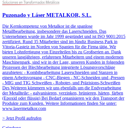
Puzonado y Láser METALKOR, S.L.
Die Kernkompetenz von Metalkor ist die spanlose
Metallbearbeitung, insbesondere das Laserschneiden. Das
Unternehmen wurde im Jahr 1999 gegründet und ist ISO 9001:2015
zertifiziert. Rund 35 Mitarbeiter sind im Júndiz Business Park in
Vitoria-Gasteiz im Norden von Spanien für die Firma tätig. Wir
bieten Lohnfertigung von Einzelteilen bis zu Großserien an. Dank
unseren langjährigen, erfahrenen Mitarbeitern und einem modernen
Maschinenpark, sind wir in der Lage, unseren Kunden in folgenden
Prozessen der Blechbearbeitung integrierte Lösungsvorschläge
anzubieten: - Kombibearbeitung Laserschneiden und Stanzen in
einem Arbeitsvorgang - CNC-Biegen - NC-Schneiden und -Pressen
- MIG und TIG Schweißen - Roboter- und Präzisions-Schweißen
Des Weiteren kümmern wir uns ebenfalls um die Endverarbeitung
der Metallteile: - galvanisieren, verzinken, brünieren, härten, färben
(Epoxid oder flüssig) Bei Bedarf organisieren wir den Transport der
Produkte zum Kunden. Weitere Informationen finden Sie unter:
www.lasermetalkor.com
> Jetzt Profil aufrufen
Gründung