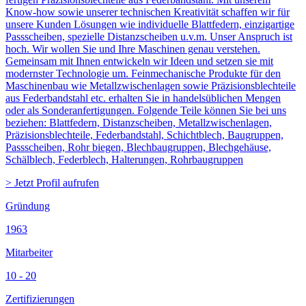
Know-how sowie unserer technischen Kreativität schaffen wir für
unsere Kunden Lösungen wie individuelle Blattfedern, einzigartige
Passscheiben, spezielle Distanzscheiben u.v.m. Unser Anspruch ist
hoch. Wir wollen Sie und Ihre Maschinen genau verstehen.
Gemeinsam mit Ihnen entwickeln wir Ideen und setzen sie mit
modernster Technologie um. Feinmechanische Produkte für den
Maschinenbau wie Metallzwischenlagen sowie Präzisionsblechteile
aus Federbandstahl etc. erhalten Sie in handelsüblichen Mengen
oder als Sonderanfertigungen. Folgende Teile können Sie bei uns
beziehen: Blattfedern, Distanzscheiben, Metallzwischenlagen,
Präzisionsblechteile, Federbandstahl, Schichtblech, Baugruppen,
Passscheiben, Rohr biegen, Blechbaugruppen, Blechgehäuse,
Schälblech, Federblech, Halterungen, Rohrbaugruppen
> Jetzt Profil aufrufen
Gründung
1963
Mitarbeiter
10 - 20
Zertifizierungen