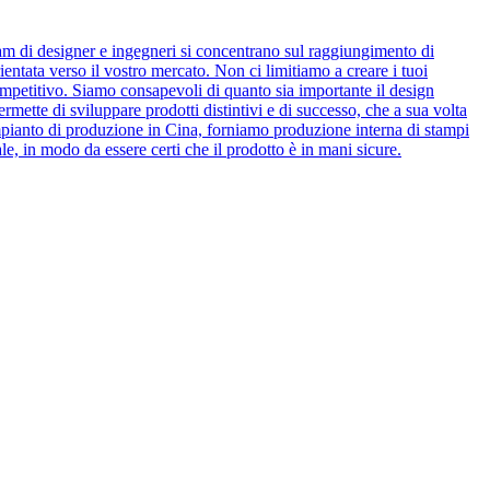
eam di designer e ingegneri si concentrano sul raggiungimento di
ientata verso il vostro mercato. Non ci limitiamo a creare i tuoi
ompetitivo. Siamo consapevoli di quanto sia importante il design
rmette di sviluppare prodotti distintivi e di successo, che a sua volta
pianto di produzione in Cina, forniamo produzione interna di stampi
le, in modo da essere certi che il prodotto è in mani sicure.