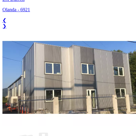
Olanda
-
6921
❮
❯