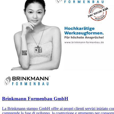
Brinkmann Formenbau GmbH
La Brinkmann stampo GmbH offre ai propri clienti servizi iniziato con 
comprende la fase di sviluppo, la costruzione e strumento per consegne 