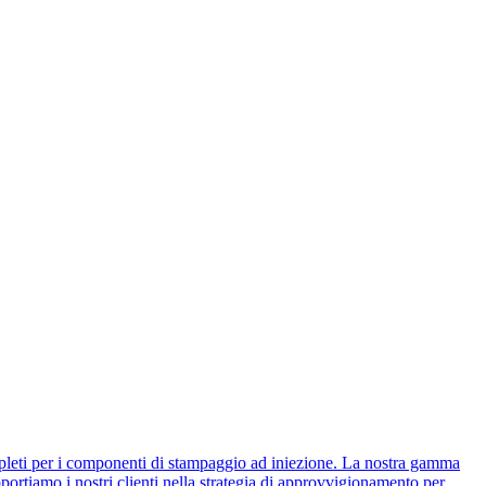
ompleti per i componenti di stampaggio ad iniezione. La nostra gamma
portiamo i nostri clienti nella strategia di approvvigionamento per