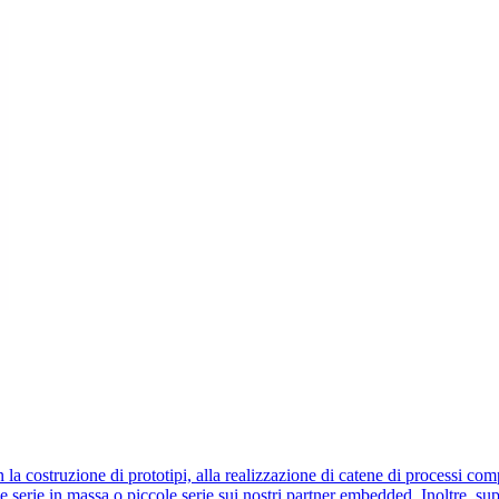
la costruzione di prototipi, alla realizzazione di catene di processi c
serie in massa o piccole serie sui nostri partner embedded. Inoltre, sup