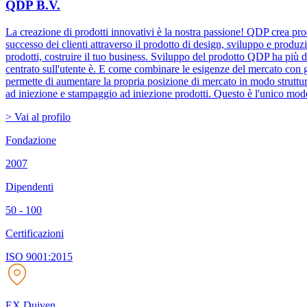
QDP B.V.
La creazione di prodotti innovativi è la nostra passione! QDP crea pro
successo dei clienti attraverso il prodotto di design, sviluppo e produz
prodotti, costruire il tuo business. Sviluppo del prodotto QDP ha più 
centrato sull'utente è. E come combinare le esigenze del mercato con gli
permette di aumentare la propria posizione di mercato in modo strutt
ad iniezione e stampaggio ad iniezione prodotti. Questo è l'unico modo i
> Vai al profilo
Fondazione
2007
Dipendenti
50 - 100
Certificazioni
ISO 9001:2015
EX Duiven