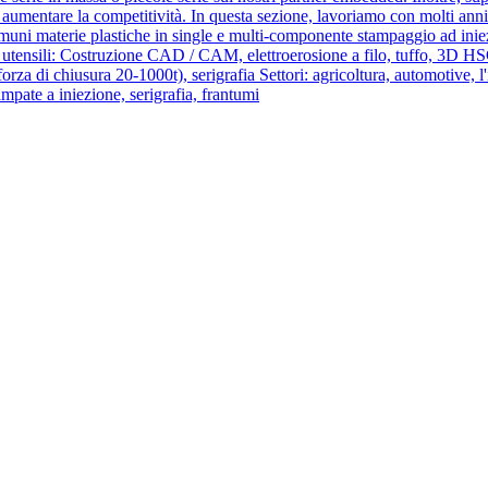
di aumentare la competitività. In questa sezione, lavoriamo con molti ann
i comuni materie plastiche in single e multi-componente stampaggio ad in
tensili: Costruzione CAD / CAM, elettroerosione a filo, tuffo, 3D HSC
rza di chiusura 20-1000t), serigrafia Settori: agricoltura, automotive, 
mpate a iniezione, serigrafia, frantumi