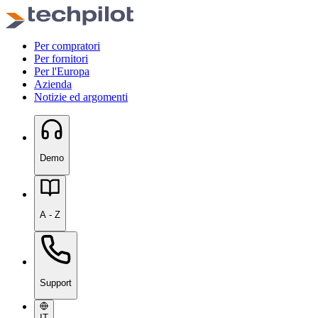
Per compratori
Per fornitori
Per l'Europa
Azienda
Notizie ed argomenti
Demo
A - Z
Support
IT