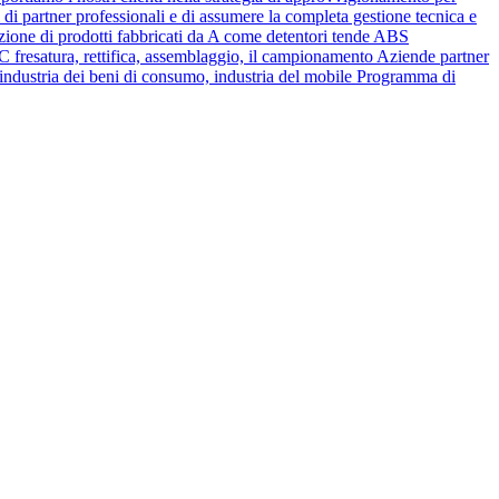
i di partner professionali e di assumere la completa gestione tecnica e
iezione di prodotti fabbricati da A come detentori tende ABS
 fresatura, rettifica, assemblaggio, il campionamento Aziende partner
l'industria dei beni di consumo, industria del mobile Programma di