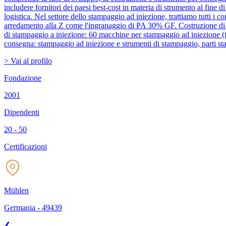
includere fornitori dei paesi best-cost in materia di strumento al fine 
logistica. Nel settore dello stampaggio ad iniezione, trattiamo tutti 
arredamento alla Z come l'ingranaggio di PA 30% GF. Costruzione di u
di stampaggio a iniezione: 60 macchine per stampaggio ad iniezione (fo
consegna: stampaggio ad iniezione e strumenti di stampaggio, parti sta
> Vai al profilo
Fondazione
2001
Dipendenti
20 - 50
Certificazioni
Mühlen
Germania
-
49439
❮