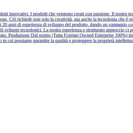
dotti innovativi. I prodotti che vengono creati con passione. Il nostro t
ione. Ciò richiede non solo la creatività, ma anche la tecnologia che è or
di 20 anni di esperienza di sviluppo del prodotto, dando un vantaggio c
 sviluppi tecnologici. La nostra esperienza e strutturato approccio ci pe
urato. Produzione Dal nostro (Tutta Foreign Owned Enterprise 100%) im
n cui possiamo garantire la qualità e proteggere la proprietà intellettua