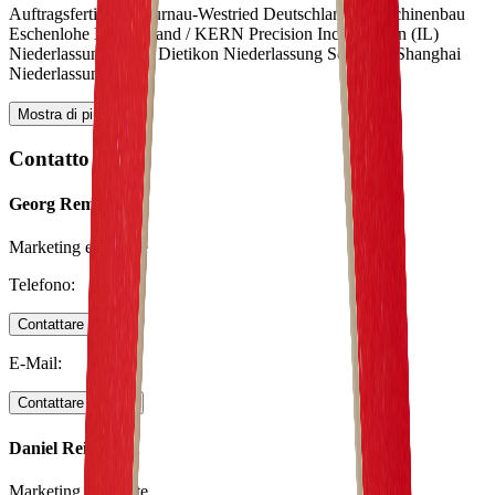
Auftragsfertigung Murnau-Westried Deutschland / Maschinenbau
Eschenlohe Deutschland / KERN Precision Inc. Addison (IL)
Niederlassung USA/ Dietikon Niederlassung Schweiz/ Shanghai
Niederlassung China
Mostra di più
Contatto
Georg Remlinger
Marketing e vendite
Telefono
:
Contattare adesso
E-Mail
:
Contattare adesso
Daniel Reinhardt
Marketing e vendite