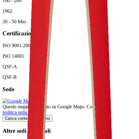
100 - 200
1962
20 - 50 Mio.
Certificazioni
ISO 9001:2008
ISO 14001
QSF-A
QSF-B
Sede
Questo mappa è ospitato su Google Maps. Consulta la
politica sulla privacy
.
Carica contenuto esterno
Altre sedi aziendali