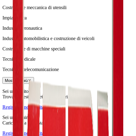
Costruzione meccanica di utensili
Impiantistica
Industria aeronautica
Industria automobilistica e costruzione di veicoli
Costruzione di macchine speciali
Tecnica medicale
Tecnica di telecomunicazione
Mostra di più
Sei un fornitore?
Trova richieste perfettamente corrispondenti.
Registrazione gratuita
Sei un acquirente?
Carica la tua richiesta.
Registrazione gratuita