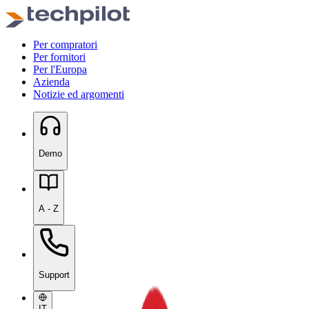
Per compratori
Per fornitori
Per l'Europa
Azienda
Notizie ed argomenti
Demo
A - Z
Support
IT