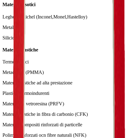
Materiali esotici
Leghe del nichel (Inconel,Monel,Hastelloy)
Metalli duri
Silicio
Materie plastiche
Termoplastici
Metacrilato (PMMA)
Materia plastiche ad alta prestazione
Plastiche termoindurenti
Materiali in vetroresina (PRFV)
Materie plastiche in fibra di carbonio (CFK)
Materiali compositi rinforzati di particelle
Polimeri rinforzati ocn fibre naturali (NFK)