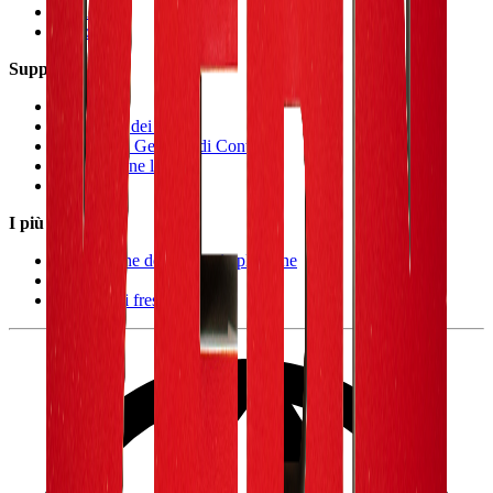
Carriera
Historia
Supporto
Contatto
Protezione dei dati
Condizioni Generali di Contratto
Informazione legale
FAQ
I più cercati
Lavorazione delle materie plastiche
Tornerie
Aziende di fresatura