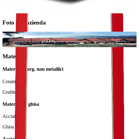
coordinate, Levigatura a tondo - interno
Foto dell'azienda
41547743.jpg
Materiali
Materiali inorg. non metallici
Ceramica
Grafite
Materiali di ghisa
Acciaio fuso
Ghisa
Acciaio