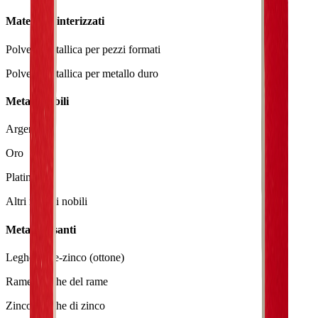
Materiali sinterizzati
Polvere metallica per pezzi formati
Polvere metallica per metallo duro
Metalli nobili
Argento
Oro
Platino
Altri metalli nobili
Metalli pesanti
Leghe rame-zinco (ottone)
Rame e leghe del rame
Zinco e leghe di zinco