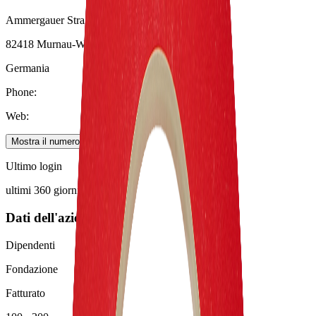
Ammergauer Straße 11
82418
Murnau-Westried
Germania
Phone
:
Web
:
Mostra il numero
Website
Ultimo login
ultimi 360 giorni
Dati dell'azienda
Dipendenti
Fondazione
Fatturato