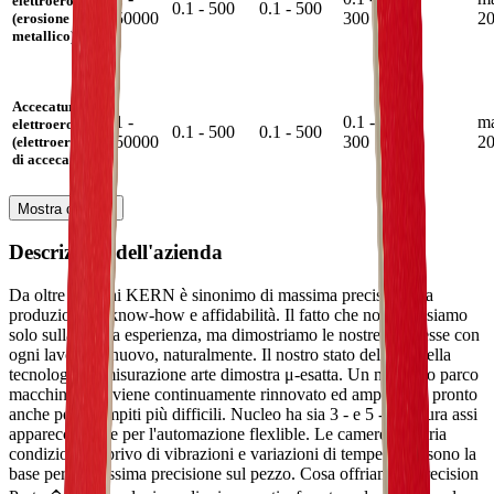
elettroerosione
0.1 - 500
0.1 - 500
-
50000
300
2
(erosione a filo
metallico)
Accecatura a
1 -
0.1 -
m
elettroerosione
0.1 - 500
0.1 - 500
-
50000
300
2
(elettroerosione
di accecatura)
Mostra di più
Descrizione dell'azienda
Da oltre 50 anni KERN è sinonimo di massima precisione, la
produzione di know-how e affidabilità. Il fatto che non ci basiamo
solo sulla nostra esperienza, ma dimostriamo le nostre promesse con
ogni lavoro di nuovo, naturalmente. Il nostro stato dell'arte della
tecnologia di misurazione arte dimostra μ-esatta. Un moderno parco
macchine, che viene continuamente rinnovato ed ampliato, è pronto
anche per i compiti più difficili. Nucleo ha sia 3 - e 5 - fresatura assi
apparecchiature per l'automazione flexlible. Le camere con aria
condizionata, privo di vibrazioni e variazioni di temperatura sono la
base per la massima precisione sul pezzo. Cosa offriamo • Precision