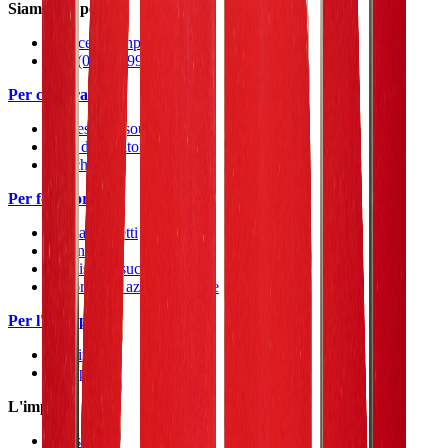
Siamo qui per voi
service@techpilot.com
+49 (0) 89 599 444 400
Per compratori
Processo di sourcing
Pool di fornitori
Matching
Per fornitori
Contatti diretti
Ordini
Analisi del successo
Panoramica aziende iscritte
Per l'Europa
Fornitori
Compratori
L'impresa
Chi siamo