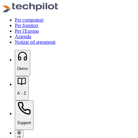
Per compratori
Per fornitori
Per l'Europa
Azienda
Notizie ed argomenti
Demo
A - Z
Support
IT