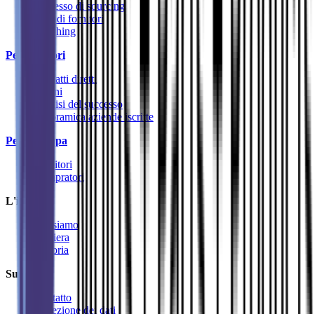
Processo di sourcing
Pool di fornitori
Matching
Per fornitori
Contatti diretti
Ordini
Analisi del successo
Panoramica aziende iscritte
Per l'Europa
Fornitori
Compratori
L'impresa
Chi siamo
Carriera
Historia
Supporto
Contatto
Protezione dei dati