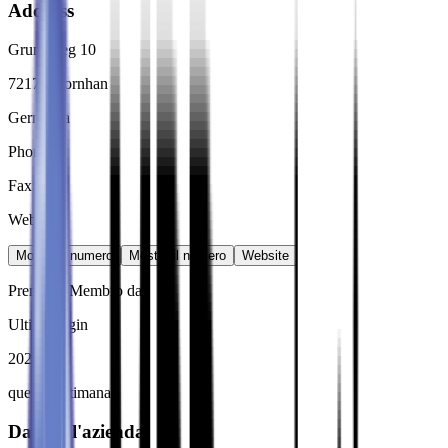
Address
Grundweg 10
72175
Dornhan
Germania
Phone
:
Fax
:
Web
:
Mostra il numero
Mostra il numero
Website
Premium Membro dal
Ultimo login
2025
questa settimana
Dati dell'azienda