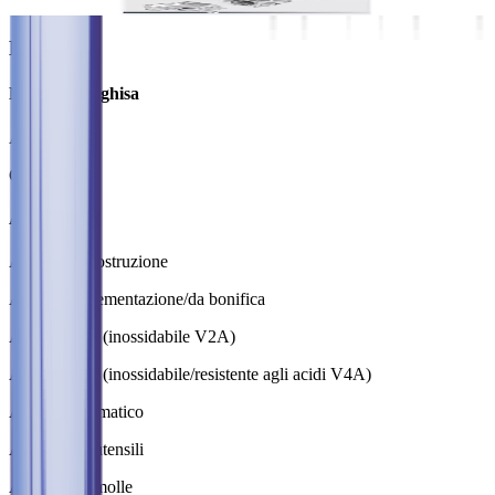
Materiali
Materiali di ghisa
Acciaio fuso
Ghisa
Acciaio
Acciaio da costruzione
Acciaio da cementazione/da bonifica
Acciaio inox (inossidabile V2A)
Acciaio inox (inossidabile/resistente agli acidi V4A)
Acciaio automatico
Acciaio per utensili
Acciaio per molle