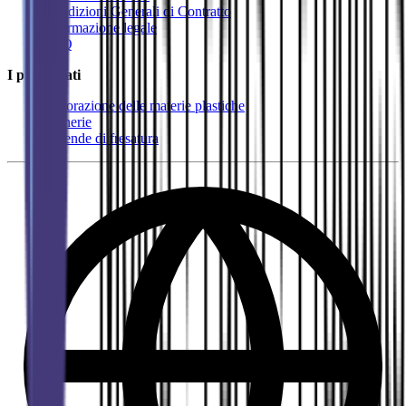
Condizioni Generali di Contratto
Informazione legale
FAQ
I più cercati
Lavorazione delle materie plastiche
Tornerie
Aziende di fresatura