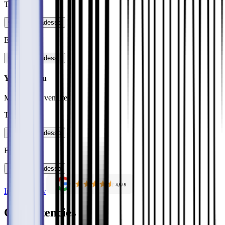
Telefono
:
Contattare adesso
E-Mail
:
Contattare adesso
Yannik Pfau
Marketing e vendite
Telefono
:
Contattare adesso
E-Mail
:
Contattare adesso
Inquiere now
Competencies