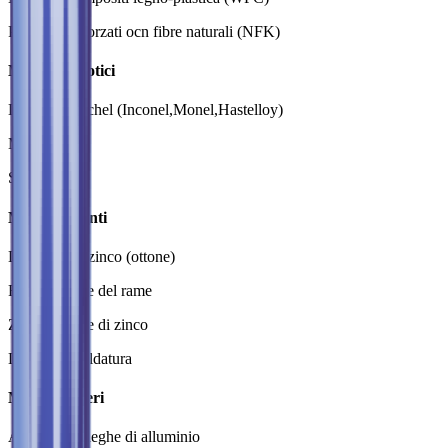
Polimeri rinforzati ocn fibre naturali (NFK)
Materiali esotici
Leghe del nichel (Inconel,Monel,Hastelloy)
Metalli duri
Silicio
Metalli pesanti
Leghe rame-zinco (ottone)
Rame e leghe del rame
Zinco e leghe di zinco
Leghe per saldatura
Metalli leggeri
Alluminio e leghe di alluminio