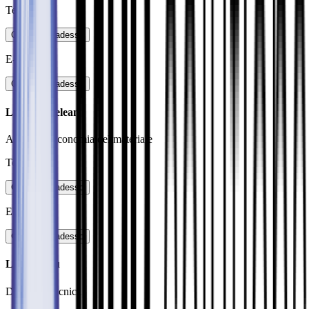
Telefono
:
Contattare adesso
E-Mail
:
Contattare adesso
Lucas Ardelean
Acquisti / Economia del materiale
Telefono
:
Contattare adesso
E-Mail
:
Contattare adesso
Lukas Pfau
Direzione tecnica