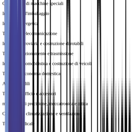
Costruzione di macchine speciali
Industria dell'imballaggio
Industria energetica
Tecnica di telecomunicazione
Industria ferroviaria e costruzione di rotabili
Tecnica di azionamento e trasmissione
Industria automobilistica e costruzione di veicoli
Tecnica di economia domestica
Accessori edili
Tecnica di ufficio e accessori
meccanica di precisione, meccatronica e ottica
Criotecnica, climatizzazione e ventilazione
Tecnica medicale