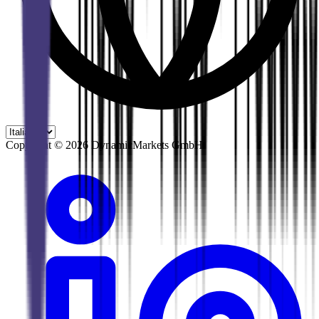
Copyright ©
2026
DynamicMarkets GmbH