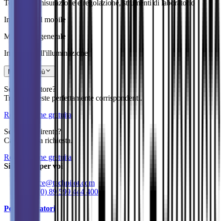
Tecnica di misurazione e regolazione, strumenti di laboratorio
Industria del mobile
Meccanica generale
Industria dell'illuminazione
Mostra di più
Sei un fornitore?
Trova richieste perfettamente corrispondenti.
Registrazione gratuita
Sei un acquirente?
Carica la tua richiesta.
Registrazione gratuita
Siamo qui per voi
service@techpilot.com
+49 (0) 89 599 444 400
Per compratori