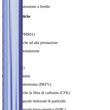
Acciaio per estrusione a freddo
Materie plastiche
Termoplastici
Metacrilato (PMMA)
Materia plastiche ad alta prestazione
Plastiche termoindurenti
Elastomeri
Siliconi (LSR)
Caucciù e gomma
Materiali in vetroresina (PRFV)
Materie plastiche in fibra di carbonio (CFK)
Materiali compositi rinforzati di particelle
Materiali compositi legno-plastica (WPC)