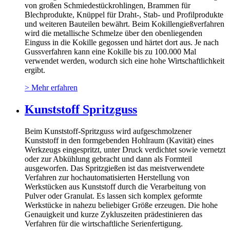
von großen Schmiedestückrohlingen, Brammen für
Blechprodukte, Knüppel für Draht-, Stab- und Profilprodukte
und weiteren Bauteilen bewährt. Beim Kokillengießverfahren
wird die metallische Schmelze über den obenliegenden
Einguss in die Kokille gegossen und härtet dort aus. Je nach
Gussverfahren kann eine Kokille bis zu 100.000 Mal
verwendet werden, wodurch sich eine hohe Wirtschaftlichkeit
ergibt.
> Mehr erfahren
Kunststoff Spritzguss
Beim Kunststoff-Spritzguss wird aufgeschmolzener
Kunststoff in den formgebenden Hohlraum (Kavität) eines
Werkzeugs eingespritzt, unter Druck verdichtet sowie vernetzt
oder zur Abkühlung gebracht und dann als Formteil
ausgeworfen. Das Spritzgießen ist das meistverwendete
Verfahren zur hochautomatisierten Herstellung von
Werkstücken aus Kunststoff durch die Verarbeitung von
Pulver oder Granulat. Es lassen sich komplex geformte
Werkstücke in nahezu beliebiger Größe erzeugen. Die hohe
Genauigkeit und kurze Zykluszeiten prädestinieren das
Verfahren für die wirtschaftliche Serienfertigung.