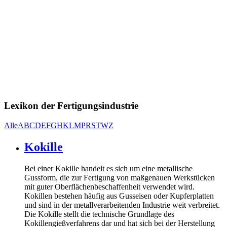
Lexikon der Fertigungs­industrie
Alle
A
B
C
D
E
F
G
H
K
L
M
P
R
S
T
W
Z
Kokille
Bei einer Kokille handelt es sich um eine metallische
Gussform, die zur Fertigung von maßgenauen Werkstücken
mit guter Oberflächenbeschaffenheit verwendet wird.
Kokillen bestehen häufig aus Gusseisen oder Kupferplatten
und sind in der metallverarbeitenden Industrie weit verbreitet.
Die Kokille stellt die technische Grundlage des
Kokillengießverfahrens dar und hat sich bei der Herstellung